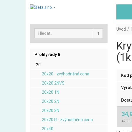
Úvod
Kry
(1k
Profily řady B
20
20x20 - zvýhodněná cena
Kód p
20x20 2NVS
Výrob
20x20 1N
Dostu
20x20 2N
20x20 3N
34,
20x20 R - zvýhodněná cena
42,30 
20x40