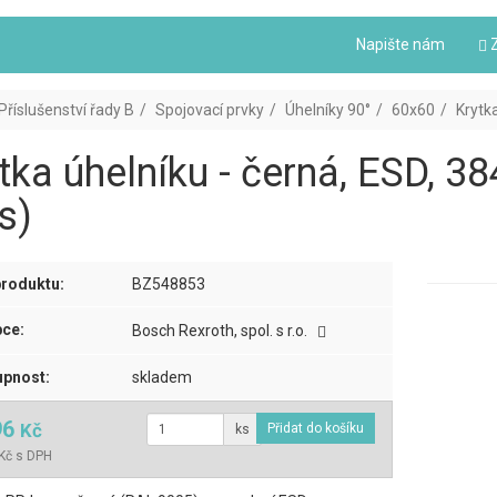
Napište nám
Z
Příslušenství řady B
Spojovací prvky
Úhelníky 90°
60x60
Krytk
tka úhelníku - černá, ESD, 3
s)
roduktu:
BZ548853
ce:
Bosch Rexroth, spol. s r.o.
pnost:
skladem
96
Kč
ks
Kč s DPH