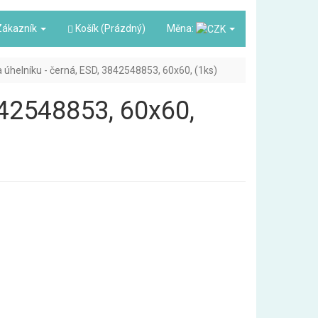
ákazník
Košík (Prázdný)
Měna:
a úhelníku - černá, ESD, 3842548853, 60x60, (1ks)
842548853, 60x60,