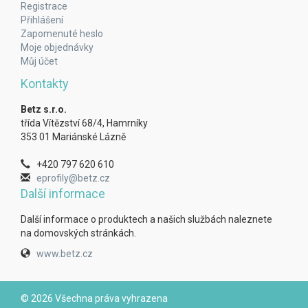
Registrace
Přihlášení
Zapomenuté heslo
Moje objednávky
Můj účet
Kontakty
Betz s.r.o.
třída Vítězství 68/4, Hamrníky
353 01 Mariánské Lázně
+420 797 620 610
eprofily@betz.cz
Další informace
Další informace o produktech a našich službách naleznete
na domovských stránkách.
www.betz.cz
© 2026 Všechna práva vyhrazena