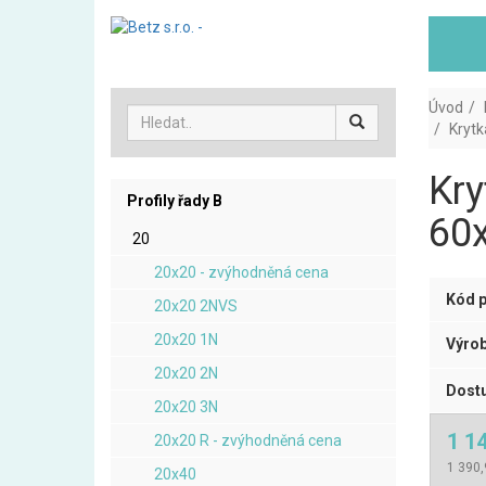
Úvod
Krytk
Kry
Profily řady B
60x
20
20x20 - zvýhodněná cena
Kód p
20x20 2NVS
20x20 1N
Výrob
20x20 2N
Dostu
20x20 3N
1 1
20x20 R - zvýhodněná cena
1 390,
20x40