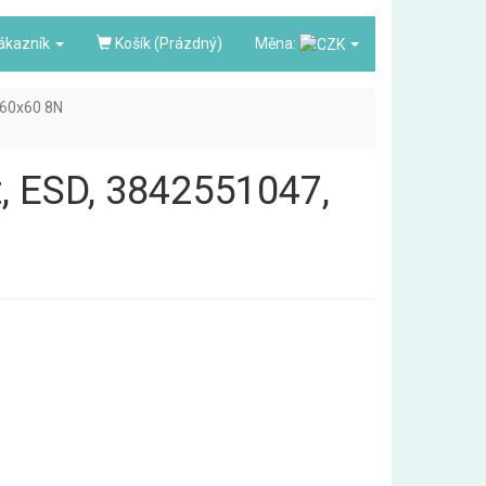
ákazník
Košík (Prázdný)
Měna:
60x60 8N
t, ESD, 3842551047,