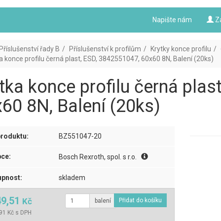
Napište nám
Z
Příslušenství řady B
Příslušenství k profilům
Krytky konce profilu
a konce profilu černá plast, ESD, 3842551047, 60x60 8N, Balení (20ks)
tka konce profilu černá plas
60 8N, Balení (20ks)
roduktu:
BZ551047-20
ce:
Bosch Rexroth, spol. s r.o.
pnost:
skladem
49,51
Kč
balení
91 Kč s DPH