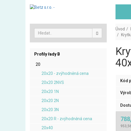
Úvod
Krytk
Kry
Profily řady B
40x
20
20x20 - zvýhodněná cena
Kód p
20x20 2NVS
20x20 1N
Výrob
20x20 2N
Dostu
20x20 3N
788
20x20 R - zvýhodněná cena
953,56
20x40