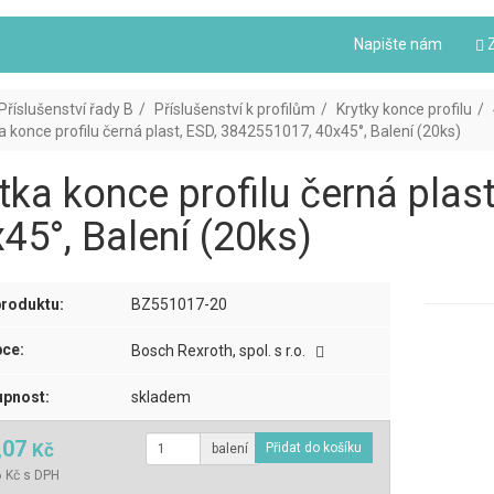
Napište nám
Z
Příslušenství řady B
Příslušenství k profilům
Krytky konce profilu
a konce profilu černá plast, ESD, 3842551017, 40x45°, Balení (20ks)
tka konce profilu černá plas
45°, Balení (20ks)
roduktu:
BZ551017-20
ce:
Bosch Rexroth, spol. s r.o.
pnost:
skladem
,07
Kč
balení
 Kč s DPH