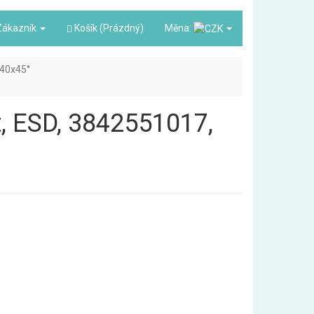
ákazník
Košík (Prázdný)
Měna:
40x45°
t, ESD, 3842551017,