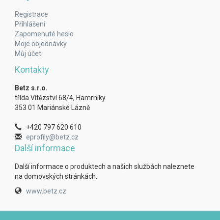
Registrace
Přihlášení
Zapomenuté heslo
Moje objednávky
Můj účet
Kontakty
Betz s.r.o.
třída Vítězství 68/4, Hamrníky
353 01 Mariánské Lázně
+420 797 620 610
eprofily@betz.cz
Další informace
Další informace o produktech a našich službách naleznete
na domovských stránkách.
www.betz.cz