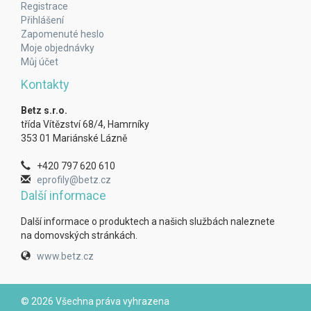
Registrace
Přihlášení
Zapomenuté heslo
Moje objednávky
Můj účet
Kontakty
Betz s.r.o.
třída Vítězství 68/4, Hamrníky
353 01 Mariánské Lázně
+420 797 620 610
eprofily@betz.cz
Další informace
Další informace o produktech a našich službách naleznete
na domovských stránkách.
www.betz.cz
© 2026 Všechna práva vyhrazena