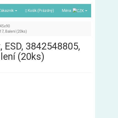
ákazník
Košík (Prázdný)
Měna:
45x90
7, Balení (20ks)
t, ESD, 3842548805,
lení (20ks)