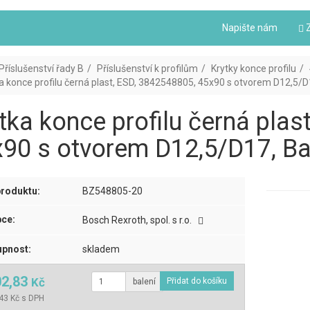
Napište nám
Z
Příslušenství řady B
Příslušenství k profilům
Krytky konce profilu
a konce profilu černá plast, ESD, 3842548805, 45x90 s otvorem D12,5/D1
tka konce profilu černá plas
90 s otvorem D12,5/D17, Ba
roduktu:
BZ548805-20
ce:
Bosch Rexroth, spol. s r.o.
pnost:
skladem
02,83
Kč
balení
43 Kč s DPH