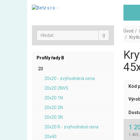
Úvod
Krytk
Kry
Profily řady B
45x
20
20x20 - zvýhodněná cena
Kód p
20x20 2NVS
20x20 1N
Výrob
20x20 2N
Dostu
20x20 3N
1 2
20x20 R - zvýhodněná cena
1 455,
20x40