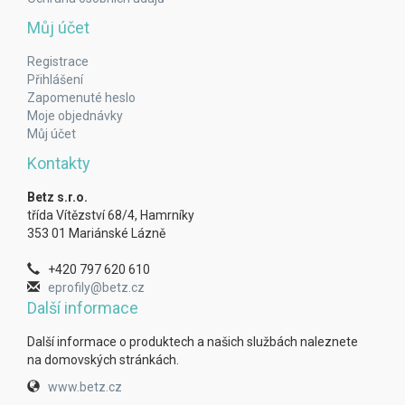
Můj účet
Registrace
Přihlášení
Zapomenuté heslo
Moje objednávky
Můj účet
Kontakty
Betz s.r.o.
třída Vítězství 68/4, Hamrníky
353 01 Mariánské Lázně
+420 797 620 610
eprofily@betz.cz
Další informace
Další informace o produktech a našich službách naleznete
na domovských stránkách.
www.betz.cz