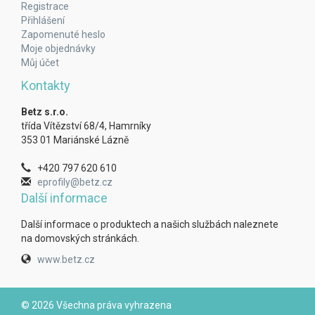
Registrace
Přihlášení
Zapomenuté heslo
Moje objednávky
Můj účet
Kontakty
Betz s.r.o.
třída Vítězství 68/4, Hamrníky
353 01 Mariánské Lázně
+420 797 620 610
eprofily@betz.cz
Další informace
Další informace o produktech a našich službách naleznete
na domovských stránkách.
www.betz.cz
© 2026 Všechna práva vyhrazena