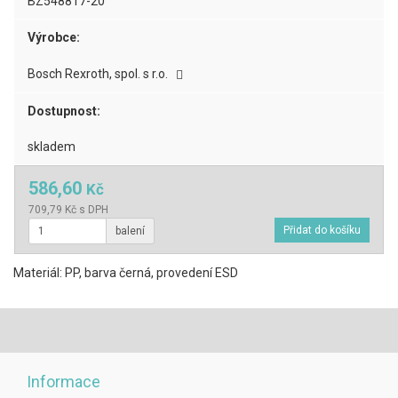
BZ548817-20
Výrobce:
Bosch Rexroth, spol. s r.o.
Dostupnost:
skladem
586,60
Kč
709,79 Kč s DPH
balení
Materiál: PP, barva černá, provedení ESD
Informace