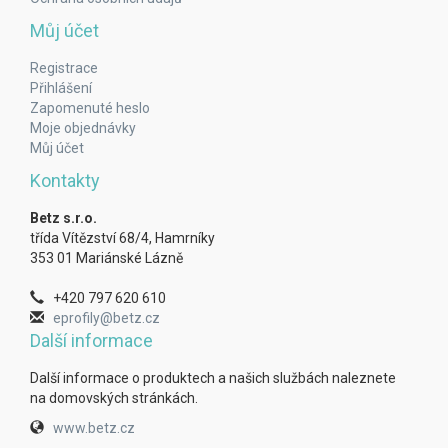
Můj účet
Registrace
Přihlášení
Zapomenuté heslo
Moje objednávky
Můj účet
Kontakty
Betz s.r.o.
třída Vítězství 68/4, Hamrníky
353 01 Mariánské Lázně
+420 797 620 610
eprofily@betz.cz
Další informace
Další informace o produktech a našich službách naleznete
na domovských stránkách.
www.betz.cz