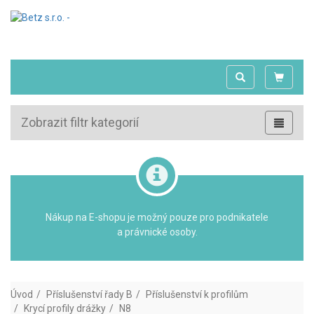
Zobrazit filtr kategorií
Nákup na E-shopu je možný pouze pro podnikatele
a právnické osoby.
Úvod
Příslušenství řady B
Příslušenství k profilům
Krycí profily drážky
N8