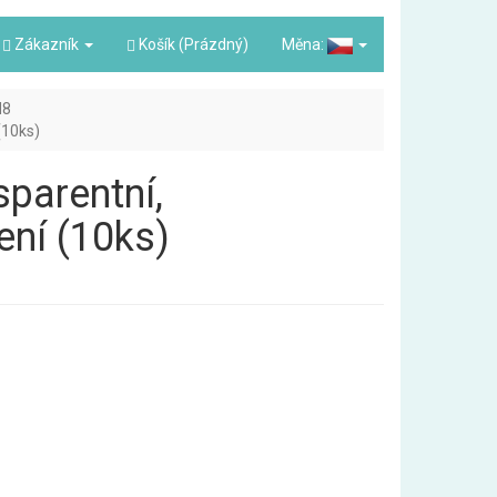
Zákazník
Košík (Prázdný)
Měna:
N8
(10ks)
sparentní,
ní (10ks)