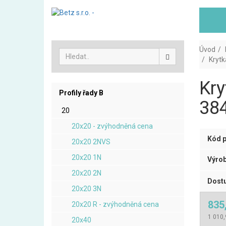
Úvod
Krytk
Kry
Profily řady B
384
20
20x20 - zvýhodněná cena
Kód p
20x20 2NVS
20x20 1N
Výrob
20x20 2N
Dostu
20x20 3N
835
20x20 R - zvýhodněná cena
1 010,
20x40