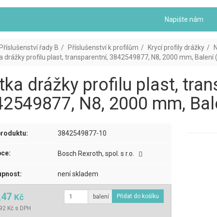
Napište nám
Příslušenství řady B
Příslušenství k profilům
Krycí profily drážky
a drážky profilu plast, transparentní, 3842549877, N8, 2000 mm, Balení 
tka drážky profilu plast, tran
2549877, N8, 2000 mm, Bale
roduktu:
3842549877-10
ce:
Bosch Rexroth, spol. s r.o.
pnost:
není skladem
,47
Kč
balení
92 Kč s DPH