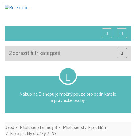
Zobrazit filtr kategorií
Nákup na E-shopu je možný pouze pro podnikatele
a právnické osoby.
Úvod
Příslušenství řady B
Příslušenství k profilům
Krycí profily drážky
N8