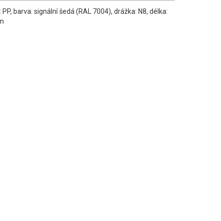
: PP, barva: signální šedá (RAL 7004), drážka: N8, délka:
m