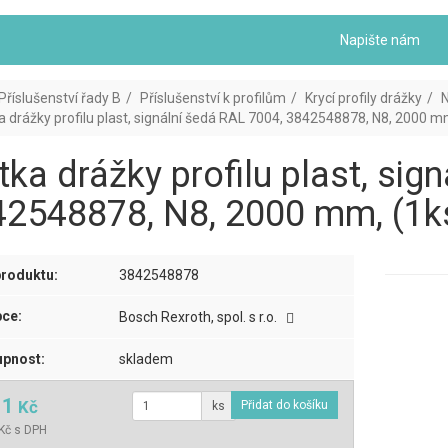
Napište nám
Příslušenství řady B
Příslušenství k profilům
Krycí profily drážky
a drážky profilu plast, signální šedá RAL 7004, 3842548878, N8, 2000 m
tka drážky profilu plast, sig
2548878, N8, 2000 mm, (1k
roduktu:
3842548878
ce:
Bosch Rexroth, spol. s r.o.
pnost:
skladem
11
Kč
ks
Kč s DPH