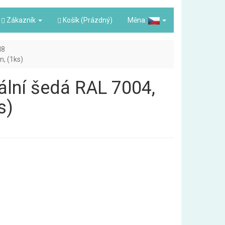
Zákazník
Košík (Prázdný)
Měna:
N8
m, (1ks)
nální šedá RAL 7004,
s)