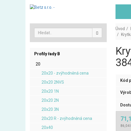
Úvod
Krytk
Kry
Profily řady B
384
20
20x20 - zvýhodněná cena
Kód p
20x20 2NVS
20x20 1N
Výrob
20x20 2N
Dostu
20x20 3N
71,
20x20 R - zvýhodněná cena
86,04 
20x40