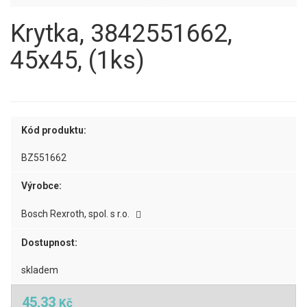
Krytka, 3842551662,
45x45, (1ks)
Kód produktu:
BZ551662
Výrobce:
Bosch Rexroth, spol. s r.o.
Dostupnost:
skladem
45,33
Kč