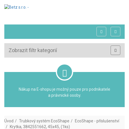
Zobrazit filtr kategorií
Nákup na E-shopu je možný pouze pro podnikatele
a právnické osoby.
Úvod
Trubkový systém EcoShape
EcoShape - příslušenství
Krytka, 3842551662, 45x45, (1ks)