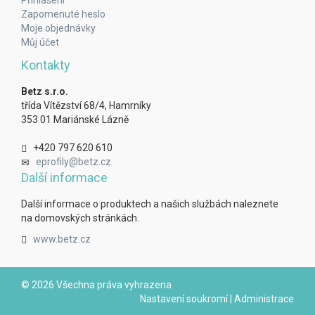
Přihlášení
Zapomenuté heslo
Moje objednávky
Můj účet
Kontakty
Betz s.r.o.
třída Vítězství 68/4, Hamrníky
353 01 Mariánské Lázně
+420 797 620 610
eprofily@betz.cz
Další informace
Další informace o produktech a našich službách naleznete
na domovských stránkách.
www.betz.cz
© 2026 Všechna práva vyhrazena
Nastavení soukromí
|
Administrace