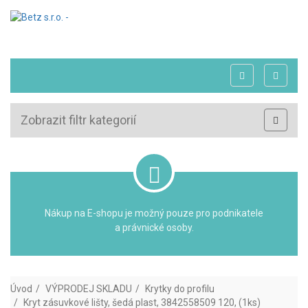
Zobrazit filtr kategorií
Nákup na E-shopu je možný pouze pro podnikatele
a právnické osoby.
Úvod
VÝPRODEJ SKLADU
Krytky do profilu
Kryt zásuvkové lišty, šedá plast, 3842558509 120, (1ks)