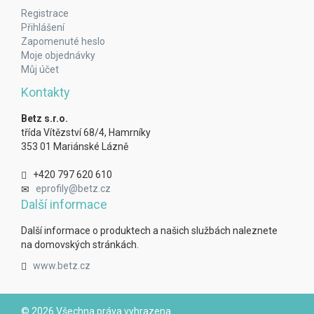
Registrace
Přihlášení
Zapomenuté heslo
Moje objednávky
Můj účet
Kontakty
Betz s.r.o.
třída Vítězství 68/4, Hamrníky
353 01 Mariánské Lázně
+420 797 620 610
eprofily@betz.cz
Další informace
Další informace o produktech a našich službách naleznete
na domovských stránkách.
www.betz.cz
© 2026 Všechna práva vyhrazena