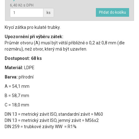
6,40 Kč s DPH
ks
Krycí zátka pro kulaté trubky.
Upozornění při výběru zátek:
Průměr otvoru (A) musí být větší přibližně o 0,2 až 0,8 mm (dle
rozměru), než otvor, který má být uzavřen.
Dostupnost: 68 ks
Materiál:
LDPE
Barva:
přírodní
A = 54,1 mm
B = 58,7 mm
C = 18,0 mm
DIN 13 = metrický závit ISO, standardní závit = M60
DIN 13 = metrický závit ISO, jemný závit = M56x2
DIN 259 = trubkové závity WW = R1¾