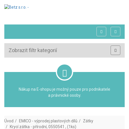
Zobrazit filtr kategorií
Nákup na E-shopu je možný pouze pro podnikatele
a právnické osoby.
Úvod
EMICO - výprodej plastových dílů
Zátky
Krycí zátka - přírodní, 0550541 , (1ks)