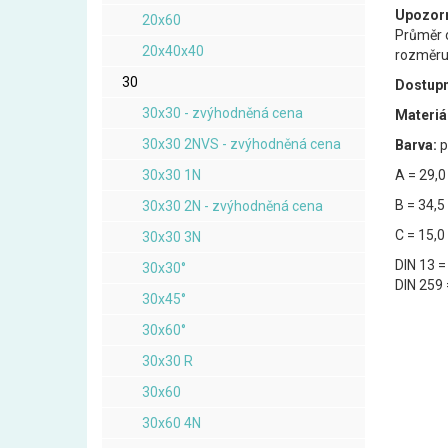
Upozorn
20x60
Průměr o
20x40x40
rozměru)
30
Dostupn
30x30 - zvýhodněná cena
Materiá
30x30 2NVS - zvýhodněná cena
Barva:
p
30x30 1N
A = 29,
B = 34,
30x30 2N - zvýhodněná cena
C = 15,
30x30 3N
DIN 13 =
30x30°
DIN 259 
30x45°
30x60°
30x30 R
30x60
30x60 4N