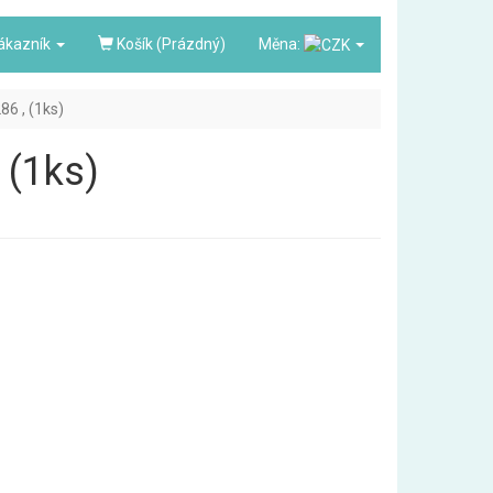
ákazník
Košík (Prázdný)
Měna:
86 , (1ks)
 (1ks)