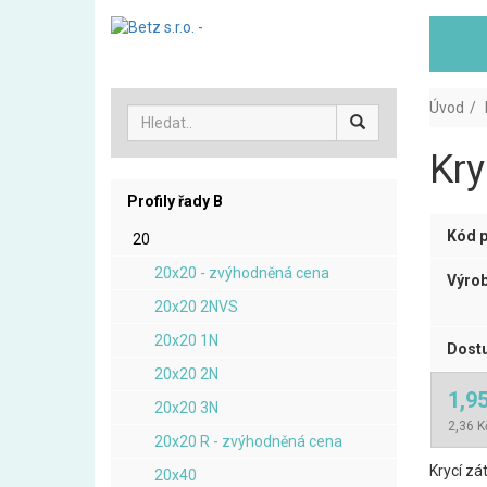
Úvod
Kry
Profily řady B
Kód p
20
20x20 - zvýhodněná cena
Výrob
20x20 2NVS
20x20 1N
Dostu
20x20 2N
1,9
20x20 3N
2,36 K
20x20 R - zvýhodněná cena
Krycí zá
20x40