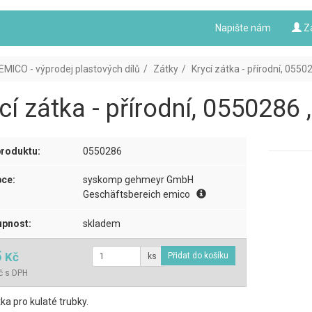
Napište nám
Z
EMICO - výprodej plastových dílů
Zátky
Krycí zátka - přírodní, 05502
cí zátka - přírodní, 0550286 ,
roduktu:
0550286
ce:
syskomp gehmeyr GmbH
Geschäftsbereich emico
pnost:
skladem
5
Kč
ks
č s DPH
tka pro kulaté trubky.