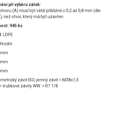
ění při výběru zátek:
tvoru (A) musí být větší přibližně o 0,2 až 0,8 mm (dle
, než otvor, který má být uzavřen.
ost: 945 ks
l:
LDPE
řírodní
0 mm
5 mm
0 mm
 metrický závit ISO, jemný závit = M38x1,5
= trubkové závity WW = R1 1/8