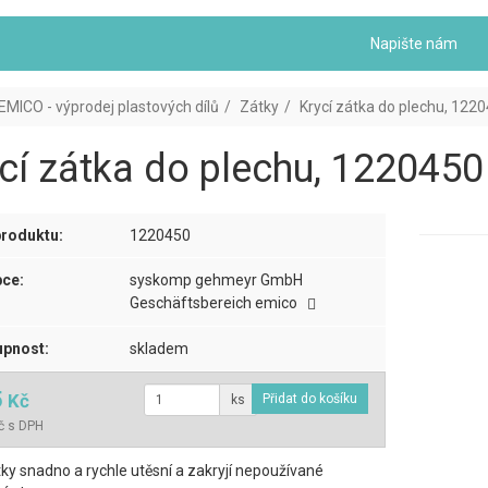
Napište nám
EMICO - výprodej plastových dílů
Zátky
Krycí zátka do plechu, 1220
cí zátka do plechu, 1220450 
roduktu:
1220450
ce:
syskomp gehmeyr GmbH
Geschäftsbereich emico
pnost:
skladem
5
Kč
ks
č s DPH
tky snadno a rychle utěsní a zakryjí nepoužívané