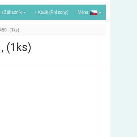
Zákazník
Košík (Prázdný)
Měna:
450 , (1ks)
, (1ks)