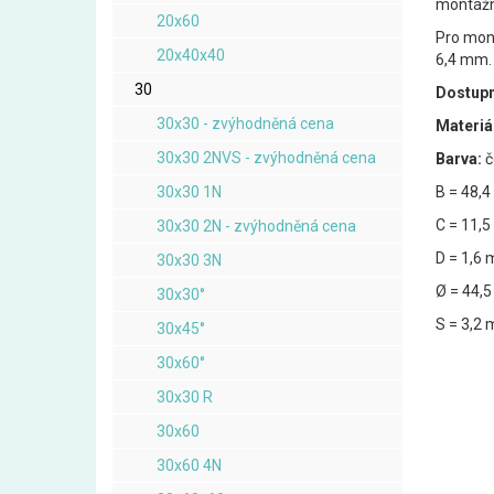
montážní
20x60
Pro mont
20x40x40
6,4 mm.
30
Dostupn
30x30 - zvýhodněná cena
Materiál
30x30 2NVS - zvýhodněná cena
Barva:
č
30x30 1N
B = 48,
C = 11,
30x30 2N - zvýhodněná cena
D = 1,6
30x30 3N
Ø = 44,
30x30°
S = 3,2
30x45°
30x60°
30x30 R
30x60
30x60 4N