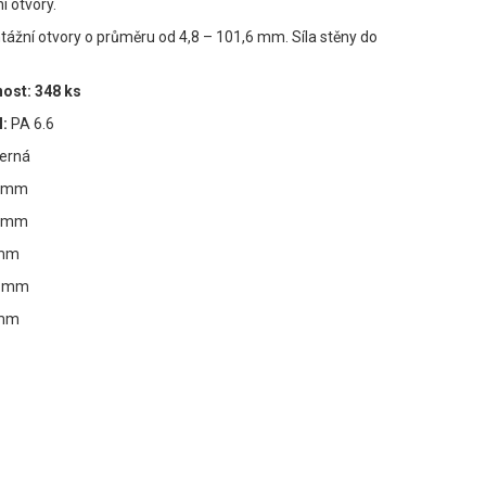
 otvory.
ážní otvory o průměru od 4,8 – 101,6 mm. Síla stěny do
ost: 348 ks
:
PA 6.6
erná
4 mm
5 mm
 mm
5 mm
 mm