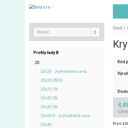
Úvod
Kry
Profily řady B
Kód p
20
20x20 - zvýhodněná cena
Výrob
20x20 2NVS
20x20 1N
Dostu
20x20 2N
4,4
20x20 3N
5,39 K
20x20 R - zvýhodněná cena
Krycí zá
20x40