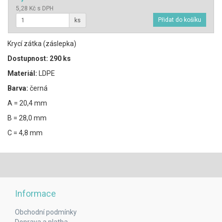
5,28 Kč s DPH
ks
Krycí zátka (záslepka)
Dostupnost: 290 ks
Materiál:
LDPE
Barva:
černá
A = 20,4 mm
B = 28,0 mm
C = 4,8 mm
Informace
Obchodní podmínky