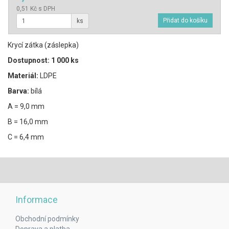
0,51 Kč s DPH
ks
Krycí zátka (záslepka)
Dostupnost: 1 000 ks
Materiál:
LDPE
Barva:
bílá
A = 9,0 mm
B = 16,0 mm
C = 6,4 mm
Informace
Obchodní podmínky