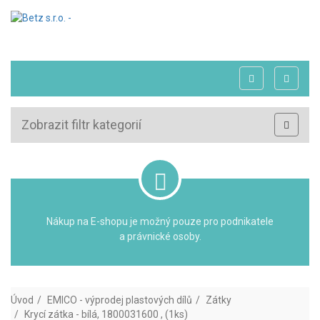
Zobrazit filtr kategorií
Nákup na E-shopu je možný pouze pro podnikatele
a právnické osoby.
Úvod
EMICO - výprodej plastových dílů
Zátky
Krycí zátka - bílá, 1800031600 , (1ks)