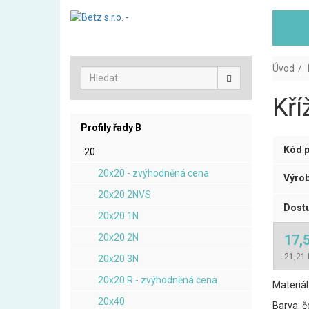
Úvod
Kří
Profily řady B
Kód p
20
20x20 - zvýhodněná cena
Výrob
20x20 2NVS
Dostu
20x20 1N
20x20 2N
17,
21,21 
20x20 3N
20x20 R - zvýhodněná cena
Materiál
20x40
Barva: č