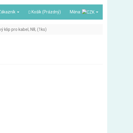
ákazník
Košík (Prázdný)
Měna:
vý klip pro kabel, N8, (1ks)