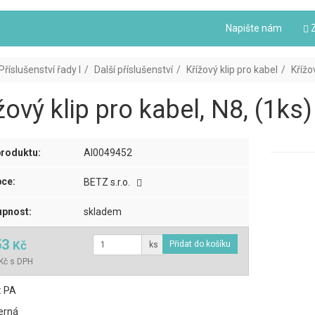
Napište nám
Z
Příslušenství řady I
Další příslušenství
Křížový klip pro kabel
Křížo
žový klip pro kabel, N8, (1ks)
roduktu:
AI0049452
ce:
BETZ s.r.o.
pnost:
skladem
53
Kč
ks
Kč s DPH
: PA
erná