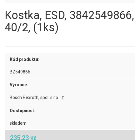
Kostka, ESD, 3842549866,
40/2, (1ks)
Kód produktu:
BZ549866
Výrobce:
Bosch Rexroth, spol. s r.o.
Dostupnost:
skladem
235,23
Kč