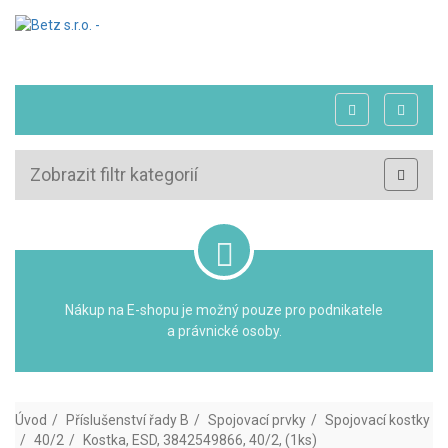
Zobrazit filtr kategorií
Nákup na E-shopu je možný pouze pro podnikatele
a právnické osoby.
Úvod
Příslušenství řady B
Spojovací prvky
Spojovací kostky
40/2
Kostka, ESD, 3842549866, 40/2, (1ks)