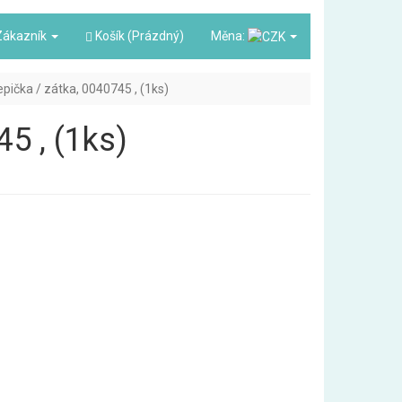
ákazník
Košík (Prázdný)
Měna:
pička / zátka, 0040745 , (1ks)
5 , (1ks)