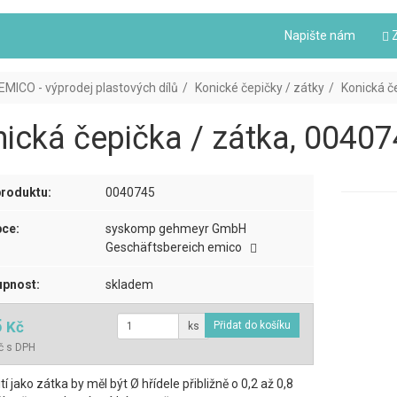
Napište nám
Z
EMICO - výprodej plastových dílů
Konické čepičky / zátky
Konická če
ická čepička / zátka, 004074
roduktu:
0040745
ce:
syskomp gehmeyr GmbH
Geschäftsbereich emico
pnost:
skladem
5
Kč
ks
č s DPH
tí jako zátka by měl být Ø hřídele přibližně o 0,2 až 0,8