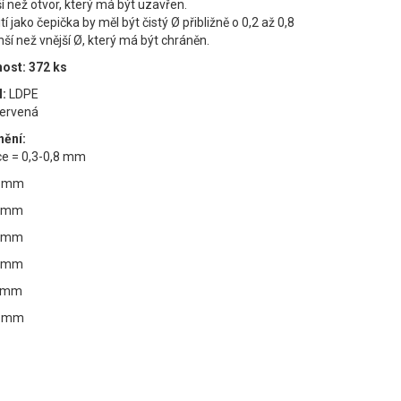
 než otvor, který má být uzavřen.
tí jako čepička by měl být čistý Ø přibližně o 0,2 až 0,8
 než vnější Ø, který má být chráněn.
ost: 372 ks
:
LDPE
ervená
ění:
ce = 0,3-0,8 mm
8 mm
8 mm
8 mm
2 mm
4 mm
7 mm