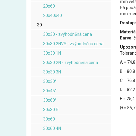
mm větší
20x60
Při použi
mm menší
20x40x40
Dostupn
30
Materiál
30x30 - zvýhodněná cena
Barva:
č
30x30 2NVS - zvýhodněná cena
Upozorn
30x30 1N
Toleran
A = 74,
30x30 2N - zvýhodněná cena
B = 80,
30x30 3N
C = 76,
30x30°
D = 82,
30x45°
E = 25,
30x60°
Ø = 85,
30x30 R
30x60
30x60 4N