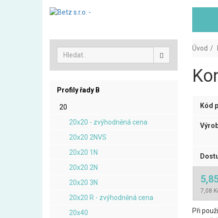
Úvod
Kon
Profily řady B
Kód p
20
20x20 - zvýhodněná cena
Výrob
20x20 2NVS
20x20 1N
Dostu
20x20 2N
5,8
20x20 3N
7,08 K
20x20 R - zvýhodněná cena
Při použi
20x40