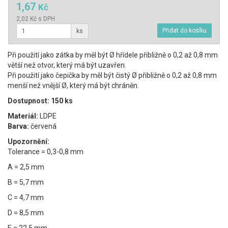
1,67
Kč
2,02 Kč s DPH
ks
Při použití jako zátka by měl být Ø hřídele přibližně o 0,2 až 0,8 mm
větší než otvor, který má být uzavřen.
Při použití jako čepička by měl být čistý Ø přibližně o 0,2 až 0,8 mm
menší než vnější Ø, který má být chráněn.
Dostupnost: 150 ks
Materiál:
LDPE
Barva:
červená
Upozornění:
Tolerance = 0,3-0,8 mm
A = 2,5 mm
B = 5,7 mm
C = 4,7 mm
D = 8,5 mm