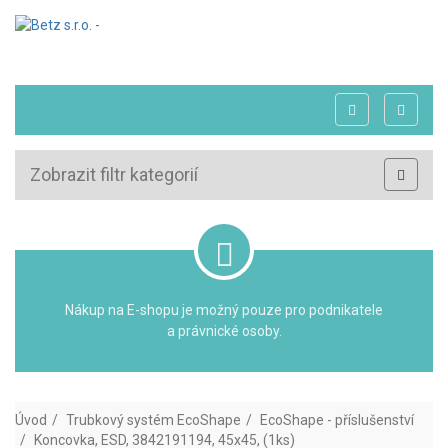
Zobrazit filtr kategorií
Nákup na E-shopu je možný pouze pro podnikatele
a právnické osoby.
Úvod
Trubkový systém EcoShape
EcoShape - příslušenství
Koncovka, ESD, 3842191194, 45x45, (1ks)