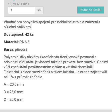
15,73 Kč s DPH
ks
Vhodné pro pohyblivá spojení, pro nehlučné stroje a zařízení s
nízkými otáčkami.
Dostupnost: 42 ks
Materiál:
PA 6.6
Barva:
přírodní
Polyamid díky nízkému koeficientu tření, vysoké pevnosti a
odolnosti vůči otěru je vhodný také při provozu bez maziva. Odolný
vůči znečištění, povětrnostním vlivům a většině chemikálií.
Elektrická izolace mezi hřídelí a tělem ložiska. Je nutno zajistit vůli
asi 1% z průměru hřídele.
A = 20,0 mm
B = 26,0 mm
C = 20,0 mm