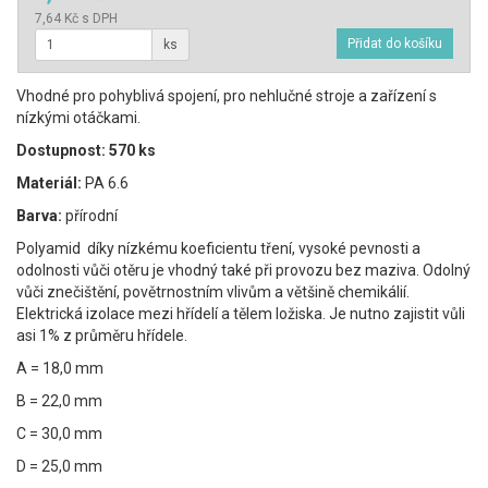
7,64 Kč s DPH
ks
Vhodné pro pohyblivá spojení, pro nehlučné stroje a zařízení s
nízkými otáčkami.
Dostupnost: 570 ks
Materiál:
PA 6.6
Barva:
přírodní
Polyamid díky nízkému koeficientu tření, vysoké pevnosti a
odolnosti vůči otěru je vhodný také při provozu bez maziva. Odolný
vůči znečištění, povětrnostním vlivům a většině chemikálií.
Elektrická izolace mezi hřídelí a tělem ložiska. Je nutno zajistit vůli
asi 1% z průměru hřídele.
A = 18,0 mm
B = 22,0 mm
C = 30,0 mm
D = 25,0 mm