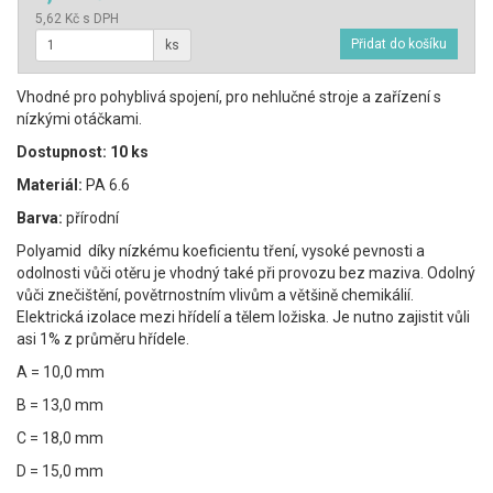
5,62 Kč s DPH
ks
Vhodné pro pohyblivá spojení, pro nehlučné stroje a zařízení s
nízkými otáčkami.
Dostupnost: 10 ks
Materiál:
PA 6.6
Barva:
přírodní
Polyamid díky nízkému koeficientu tření, vysoké pevnosti a
odolnosti vůči otěru je vhodný také při provozu bez maziva. Odolný
vůči znečištění, povětrnostním vlivům a většině chemikálií.
Elektrická izolace mezi hřídelí a tělem ložiska. Je nutno zajistit vůli
asi 1% z průměru hřídele.
A = 10,0 mm
B = 13,0 mm
C = 18,0 mm
D = 15,0 mm