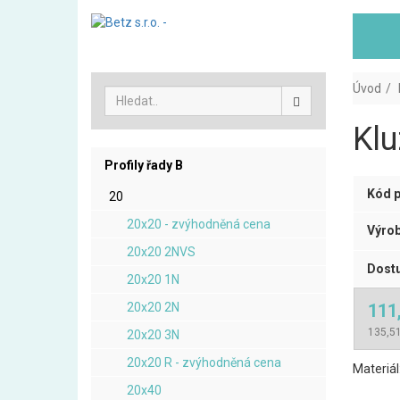
Úvod
Klu
Profily řady B
Kód p
20
20x20 - zvýhodněná cena
Výrob
20x20 2NVS
Dostu
20x20 1N
20x20 2N
111
135,51
20x20 3N
20x20 R - zvýhodněná cena
Materiál
20x40