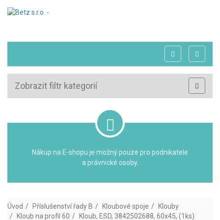
Zobrazit filtr kategorií
Nákup na E-shopu je možný pouze pro podnikatele
a právnické osoby.
Úvod
Příslušenství řady B
Kloubové spoje
Klouby
Kloub na profil 60
Kloub, ESD, 3842502688, 60x45, (1ks)