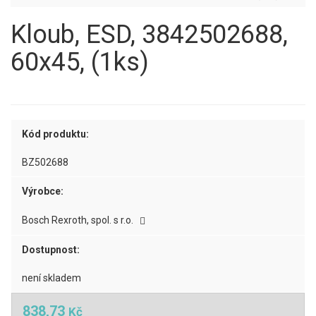
Kloub, ESD, 3842502688,
60x45, (1ks)
Kód produktu:
BZ502688
Výrobce:
Bosch Rexroth, spol. s r.o.
Dostupnost:
není skladem
838,73
Kč