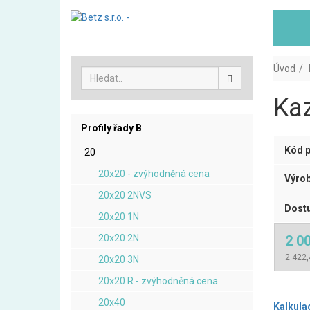
Úvod
Kaz
Profily řady B
Kód p
20
20x20 - zvýhodněná cena
Výrob
20x20 2NVS
Dostu
20x20 1N
20x20 2N
2 0
2 422,
20x20 3N
20x20 R - zvýhodněná cena
20x40
Kalkula