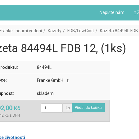
Napište nám
Z
Franke lineární vedení
Kazety
FDB/LowCost
Kazeta 84494L FDB 
eta 84494L FDB 12, (1ks)
roduktu:
84494L
ce:
Franke GmbH
pnost:
skladem
02,00
Kč
ks
42 Kč s DPH
ce životnosti