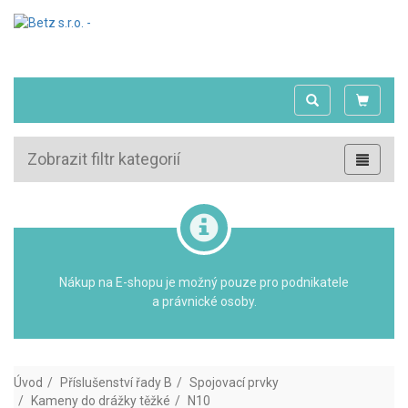
Zobrazit filtr kategorií
Nákup na E-shopu je možný pouze pro podnikatele
a právnické osoby.
Úvod
Příslušenství řady B
Spojovací prvky
Kameny do drážky těžké
N10