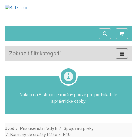
Zobrazit filtr kategorií
Nákup na E-shopu je možný pouze pro podnikatele
a právnické osoby.
Úvod
Příslušenství řady B
Spojovací prvky
Kameny do drážky těžké
N10