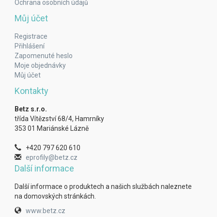
Ochrana osobních údajů
Můj účet
Registrace
Přihlášení
Zapomenuté heslo
Moje objednávky
Můj účet
Kontakty
Betz s.r.o.
třída Vítězství 68/4, Hamrníky
353 01 Mariánské Lázně
+420 797 620 610
eprofily@betz.cz
Další informace
Další informace o produktech a našich službách naleznete
na domovských stránkách.
www.betz.cz