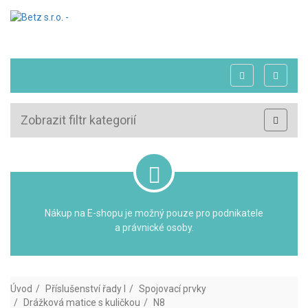
Zobrazit filtr kategorií
Nákup na E-shopu je možný pouze pro podnikatele
a právnické osoby.
Úvod
Příslušenství řady I
Spojovací prvky
Drážková matice s kuličkou
N8