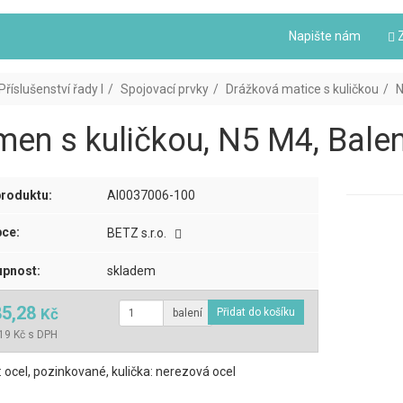
Napište nám
Z
Příslušenství řady I
Spojovací prvky
Drážková matice s kuličkou
N
en s kuličkou, N5 M4, Balen
roduktu:
AI0037006-100
ce:
BETZ s.r.o.
pnost:
skladem
85,28
Kč
balení
19 Kč s DPH
: ocel, pozinkované, kulička: nerezová ocel