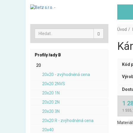
Úvod
Kám
Profily řady B
Kód p
20
20x20 - zvýhodněná cena
Výrob
20x20 2NVS
Dostu
20x20 1N
20x20 2N
1 2
1 555,
20x20 3N
20x20 R - zvýhodněná cena
Materiál
20x40