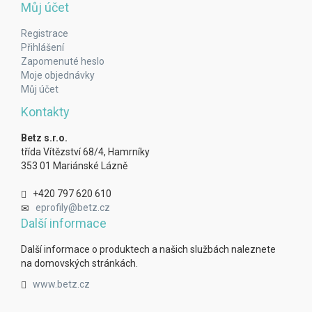
Můj účet
Registrace
Přihlášení
Zapomenuté heslo
Moje objednávky
Můj účet
Kontakty
Betz s.r.o.
třída Vítězství 68/4, Hamrníky
353 01 Mariánské Lázně
+420 797 620 610
eprofily@betz.cz
Další informace
Další informace o produktech a našich službách naleznete
na domovských stránkách.
www.betz.cz