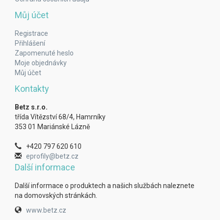
Můj účet
Registrace
Přihlášení
Zapomenuté heslo
Moje objednávky
Můj účet
Kontakty
Betz s.r.o.
třída Vítězství 68/4, Hamrníky
353 01 Mariánské Lázně
+420 797 620 610
eprofily@betz.cz
Další informace
Další informace o produktech a našich službách naleznete
na domovských stránkách.
www.betz.cz