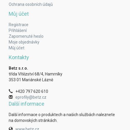
Ochrana osobních údajů
Můj účet
Registrace
Přihlášení
Zapomenuté heslo
Moje objednávky
Můj účet
Kontakty
Betz s.r.o.
třída Vítězství 68/4, Hamrníky
353 01 Mariánské Lázně
+420 797 620 610
eprofily@betz.cz
Další informace
Další informace o produktech a našich službách naleznete
na domovských stránkách.
www.betz.cz