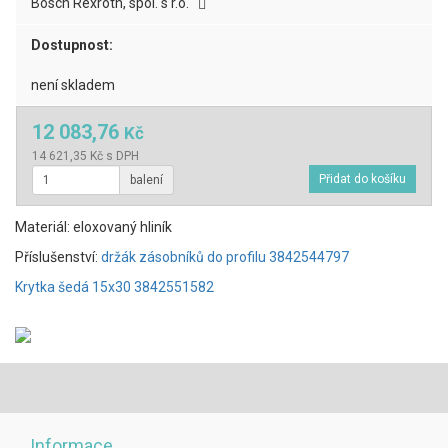
Bosch Rexroth, spol. s r.o.
Dostupnost:
není skladem
12 083,76
Kč
14 621,35 Kč s DPH
balení
Materiál: eloxovaný hliník
Příslušenství:
držák zásobníků do profilu 3842544797
Krytka šedá 15x30 3842551582
Informace