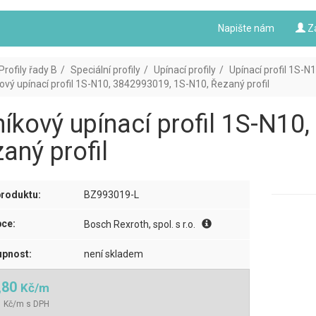
Napište nám
Z
Profily řady B
Speciální profily
Upínací profily
Upínací profil 1S-N
kový upínací profil 1S-N10, 3842993019, 1S-N10, Řezaný profil
níkový upínací profil 1S-N1
aný profil
roduktu:
BZ993019-L
ce:
Bosch Rexroth, spol. s r.o.
pnost:
není skladem
,80
Kč/m
1 Kč/m s DPH