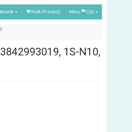
ákazník
Košík (Prázdný)
Měna:
10
0, 3842993019, 1S-N10,