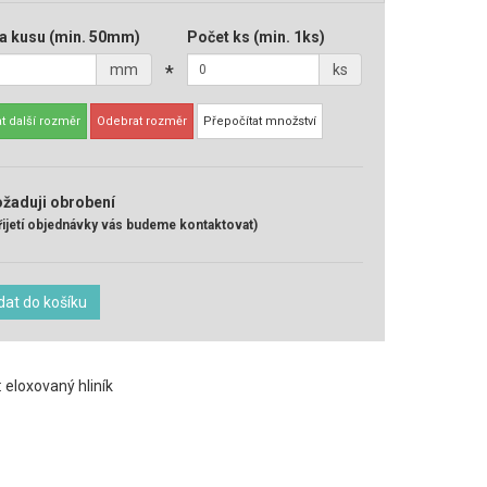
a kusu
(min. 50mm)
Počet ks
(min. 1ks)
mm
*
ks
t další rozměr
Odebrat rozměr
Přepočítat množství
žaduji obrobení
řijetí objednávky vás budeme kontaktovat)
dat do košíku
: eloxovaný hliník