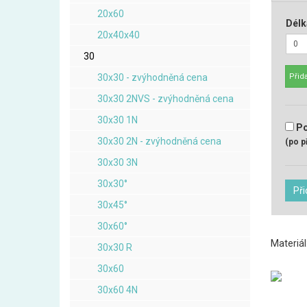
20x60
Délk
20x40x40
30
30x30 - zvýhodněná cena
Přida
30x30 2NVS - zvýhodněná cena
30x30 1N
Po
30x30 2N - zvýhodněná cena
(po p
30x30 3N
30x30°
Při
30x45°
30x60°
Materiál
30x30 R
30x60
30x60 4N