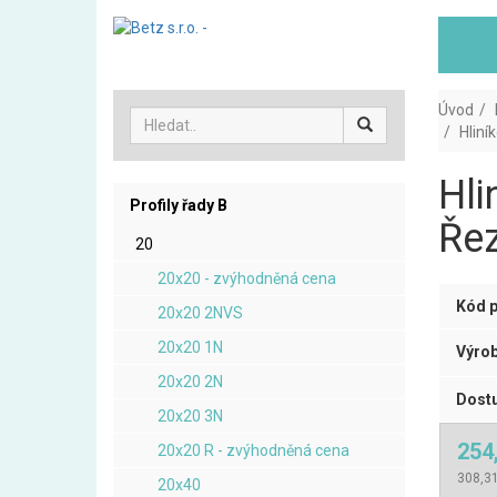
Úvod
Hliní
Hli
Profily řady B
Řez
20
20x20 - zvýhodněná cena
Kód p
20x20 2NVS
20x20 1N
Výrob
20x20 2N
Dostu
20x20 3N
254
20x20 R - zvýhodněná cena
308,3
20x40