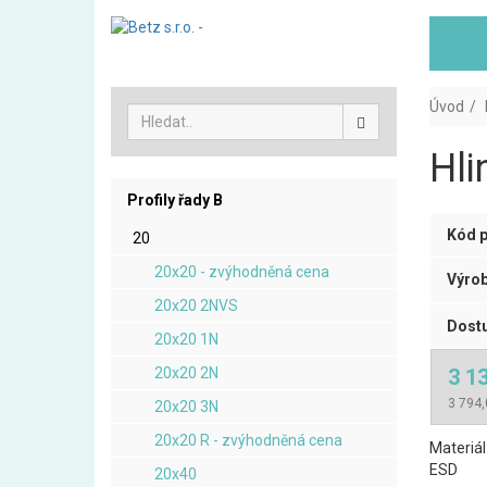
Úvod
Hli
Profily řady B
Kód p
20
20x20 - zvýhodněná cena
Výrob
20x20 2NVS
Dostu
20x20 1N
20x20 2N
3 1
3 794,
20x20 3N
20x20 R - zvýhodněná cena
Materiál
ESD
20x40