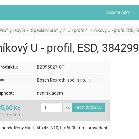
Napište nám
Profily řady B
Speciální profily
U - profil
Hliníkový U - profil, ESD,
níkový U - profil, ESD, 38429
roduktu:
BZ995027-CT
ce:
Bosch Rexroth, spol. s r.o.
pnost:
není skladem
35,60
Kč
ks
08 Kč s DPH
: neošetřený hliník, 40x45, N10, L = 6000 mm, provedení