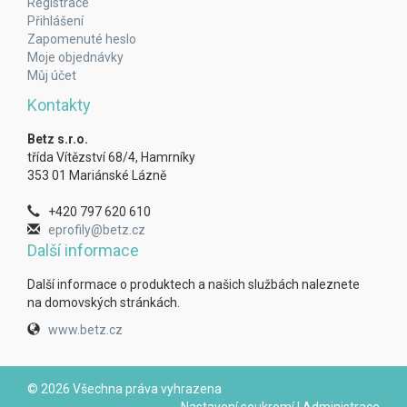
Registrace
Přihlášení
Zapomenuté heslo
Moje objednávky
Můj účet
Kontakty
Betz s.r.o.
třída Vítězství 68/4, Hamrníky
353 01 Mariánské Lázně
+420 797 620 610
eprofily@betz.cz
Další informace
Další informace o produktech a našich službách naleznete
na domovských stránkách.
www.betz.cz
© 2026 Všechna práva vyhrazena