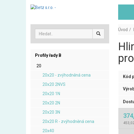
Úvod
Hli
pro
Profily řady B
20
20x20 - zvýhodněná cena
Kód p
20x20 2NVS
Výrob
20x20 1N
Dostu
20x20 2N
20x20 3N
374
20x20 R - zvýhodněná cena
453,0
20x40