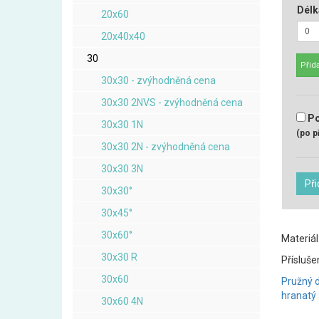
Délk
20x60
20x40x40
30
Přida
30x30 - zvýhodněná cena
30x30 2NVS - zvýhodněná cena
Po
30x30 1N
(po p
30x30 2N - zvýhodněná cena
30x30 3N
Při
30x30°
30x45°
30x60°
Materiál
30x30 R
Přísluše
30x60
Pružný 
hranatý
30x60 4N