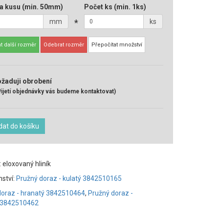
a kusu
(min. 50mm)
Počet ks
(min. 1ks)
mm
*
ks
t další rozměr
Odebrat rozměr
Přepočítat množství
žaduji obrobení
řijetí objednávky vás budeme kontaktovat)
dat do košíku
: eloxovaný hliník
nství:
Pružný doraz - kulatý 3842510165
doraz - hranatý 3842510464
,
Pružný doraz -
 3842510462