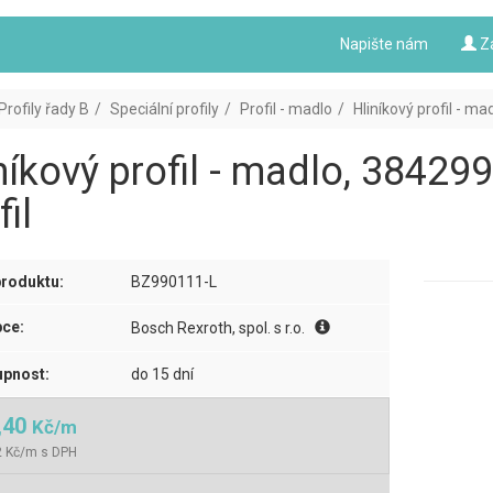
Napište nám
Z
Profily řady B
Speciální profily
Profil - madlo
Hliníkový profil - m
níkový profil - madlo, 3842
fil
roduktu:
BZ990111-L
ce:
Bosch Rexroth, spol. s r.o.
pnost:
do 15 dní
,40
Kč/m
2 Kč/m s DPH