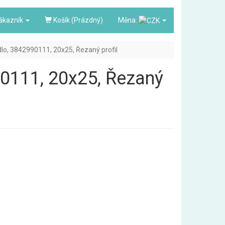
ákazník
Košík (Prázdný)
Měna:
adlo, 3842990111, 20x25, Řezaný profil
990111, 20x25, Řezaný