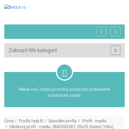
Zobrazit filtr kategorií
Nákup na E-shopu je možný pouze pro podnikatele
a právnické osoby.
Úvod
Profily řady B
Speciální profily
Profil - madlo
Hliníkový profil - madlo, 3842500287, 20x25, Balení (10ks)