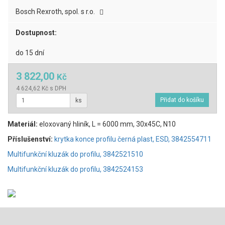
Bosch Rexroth, spol. s r.o.
Dostupnost:
do 15 dní
3 822,00
Kč
4 624,62 Kč s DPH
ks
Materiál:
eloxovaný hliník, L = 6000 mm, 30x45C, N10
Příslušenství:
krytka konce profilu černá plast, ESD, 3842554711
Multifunkční kluzák do profilu, 3842521510
Multifunkční kluzák do profilu, 3842524153