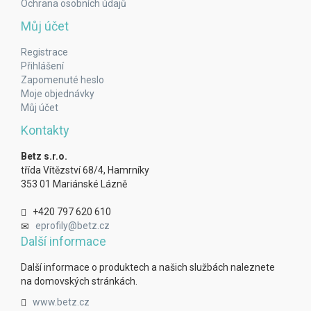
Ochrana osobních údajů
Můj účet
Registrace
Přihlášení
Zapomenuté heslo
Moje objednávky
Můj účet
Kontakty
Betz s.r.o.
třída Vítězství 68/4, Hamrníky
353 01 Mariánské Lázně
+420 797 620 610
eprofily@betz.cz
Další informace
Další informace o produktech a našich službách naleznete
na domovských stránkách.
www.betz.cz