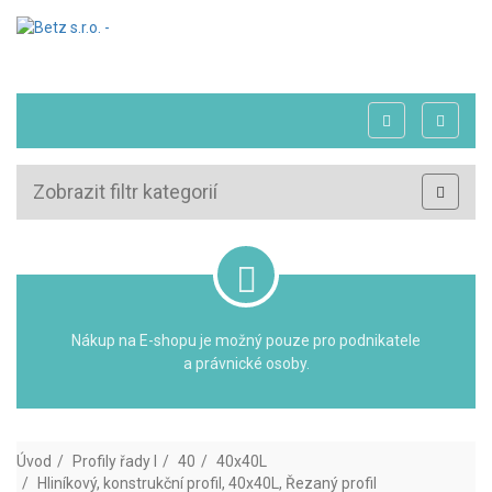
Zobrazit filtr kategorií
Nákup na E-shopu je možný pouze pro podnikatele
a právnické osoby.
Úvod
Profily řady I
40
40x40L
Hliníkový, konstrukční profil, 40x40L, Řezaný profil