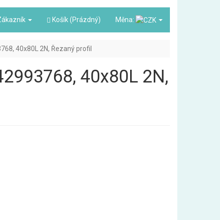
ákazník
Košík (Prázdný)
Měna:
93768, 40x80L 2N, Řezaný profil
3842993768, 40x80L 2N,