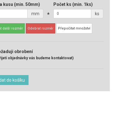
a kusu
(min. 50mm)
Počet ks
(min. 1ks)
mm
*
ks
t další rozměr
Odebrat rozměr
Přepočítat množství
žaduji obrobení
řijetí objednávky vás budeme kontaktovat)
dat do košíku