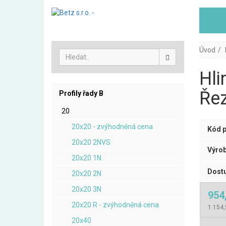
Úvod
Hli
Řez
Profily řady B
20
20x20 - zvýhodněná cena
Kód p
20x20 2NVS
Výrob
20x20 1N
Dostu
20x20 2N
20x20 3N
954
20x20 R - zvýhodněná cena
1 154
20x40