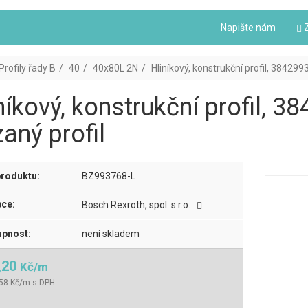
Napište nám
Z
Profily řady B
40
40x80L 2N
Hliníkový, konstrukční profil, 38429
níkový, konstrukční profil, 
aný profil
roduktu:
BZ993768-L
ce:
Bosch Rexroth, spol. s r.o.
pnost:
není skladem
,20
Kč/m
,58 Kč/m s DPH