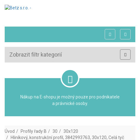
Zobrazit filtr kategorií
Nákup na E-shopu je možný pouze pro podnikatele
a právnické osoby.
Úvod
Profily řady B
30
30x120
Hliníkový, konstrukční profil, 3842993763, 30x120, Celá tyč