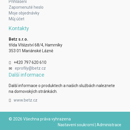
Přihlášení
Zapomenuté heslo
Moje objednávky
Můj účet
Kontakty
Betz s.r.o.
třída Vítězství 68/4, Hamrníky
353 01 Mariánské Lázně
+420 797 620 610
eprofily@betz.cz
Další informace
Další informace o produktech a našich službách naleznete
na domovských stránkách.
www.betz.cz
© 2026 Všechna práva vyhrazena
Nastavení soukromí
|
Administrace